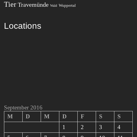
Tier
Travemünde
Wuppertal
Wald
Locations
September 2016
M
D
M
D
F
S
S
1
2
3
4