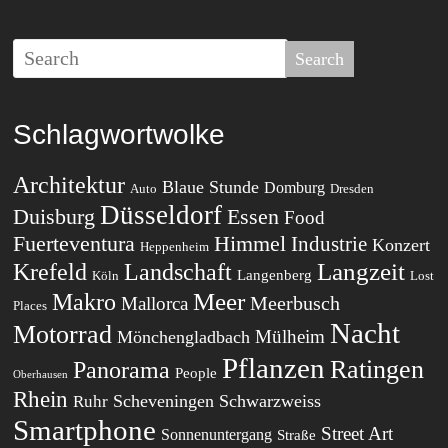
Schlagwortwolke
Architektur
Blaue Stunde
Domburg
Auto
Dresden
Düsseldorf
Essen
Duisburg
Food
Fuerteventura
Himmel
Industrie
Konzert
Heppenheim
Langzeit
Landschaft
Krefeld
Langenberg
Köln
Lost
Meer
Makro
Meerbusch
Mallorca
Places
Nacht
Motorrad
Mülheim
Mönchengladbach
Pflanzen
Ratingen
Panorama
People
Oberhausen
Rhein
Scheveningen
Schwarzweiss
Ruhr
Smartphone
Street Art
Sonnenuntergang
Straße